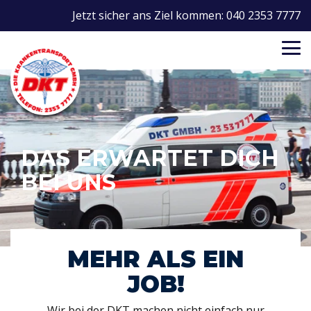
Skip
Jetzt sicher ans Ziel kommen: 040 2353 7777
to
the
main
Tog
Services
Services
Column Headline
Column Headline
content.
Me
Testing 1
Testing 1
Testing 1
Testing 1
Sub Nav 1
Sub Nav 1
Sub Nav 1
Sub Nav 1
Sub Nav 2
Sub Nav 2
Sub Nav 2
Sub Nav 2
DAS ERWARTET DICH
Testing 2
Testing 2
Testing 2
Testing 2
BEI UNS
Testing 3
Testing 3
Testing 3
Testing 3
MEHR ALS EIN
JOB!
Wir bei der DKT machen nicht einfach nur